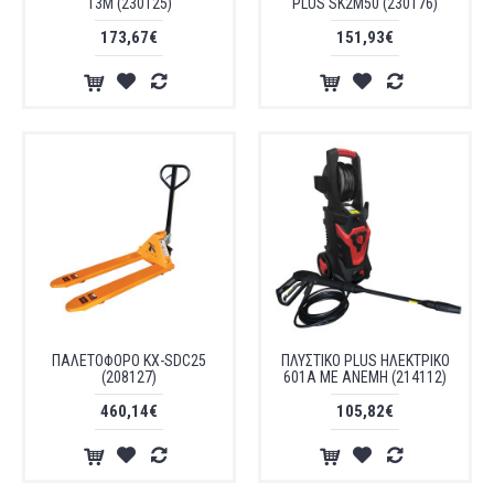
13M (230125)
PLUS SK2M50 (230176)
173,67€
151,93€
ΠΑΛΕΤΟΦΟΡΟ KX-SDC25
ΠΛΥΣΤΙΚΟ PLUS ΗΛΕΚΤΡΙΚΟ
(208127)
601A ΜΕ ΑΝΕΜΗ (214112)
460,14€
105,82€