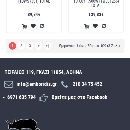
(TDWS7501) TOTAL
ΤΟΙΧΟΥ 1.500W (TWLC1256)
TOTAL
89,84€
139,83€
1
2
3
>
>|
Εμφάνιση 1 έως 50 από 109 (3 Σελ.)
ΠΕΙΡΑΙΩΣ 119, ΓΚΑΖΙ 11854, ΑΘΗΝΑ
info@emboridis.gr
210 34 75 452
6971 635 794
Βρείτε μας στο Facebook