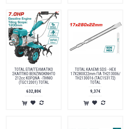
TOTAL ΕΠΑΓΓΕΛΜΑΤΙΚΟ
TOTAL ΚΑΛΕΜΙ SDS - HEX
ΣΚΑΠΤΙΚΟ ΒΕΝΖΙΝΟΚΙΝΗΤΟ
17X280X22mm ΓΙΑ TH213006/
212cc ΚΟΡΩΝΑ - ΠΗΝΙΟ
TH2130016 (TAC153172)
(TGC12001) TOTAL
TOTAL
632,80€
9,37€