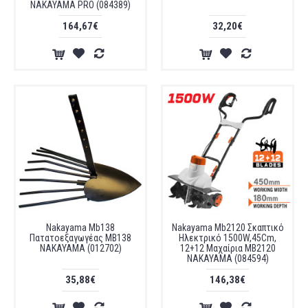
NAKAYAMA PRO (084389)
164,67€
32,20€
Nakayama Mb138
Nakayama Mb2120 Σκαπτικό
Πατατοεξαγωγέας MB138
Ηλεκτρικό 1500W,45Cm,
NAKAYAMA (012702)
12+12 Μαχαίρια MB2120
NAKAYAMA (084594)
35,88€
146,38€