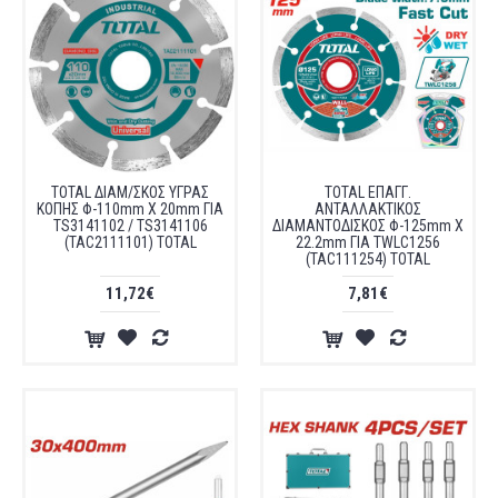
TOTAL ΔΙΑΜ/ΣΚΟΣ ΥΓΡΑΣ
TOTAL ΕΠΑΓΓ.
ΚΟΠΗΣ Φ-110mm X 20mm ΓΙΑ
ΑΝΤΑΛΛΑΚΤΙΚΟΣ
TS3141102 / TS3141106
ΔΙΑΜΑΝΤΟΔΙΣΚΟΣ Φ-125mm X
(TAC2111101) TOTAL
22.2mm ΓΙΑ TWLC1256
(TAC111254) TOTAL
11,72€
7,81€