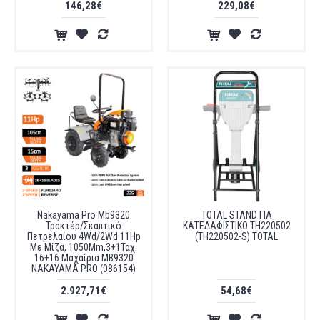
146,28€
229,08€
Nakayama Pro Mb9320
TOTAL STAND ΓΙΑ
Τρακτέρ/Σκαπτικό
ΚΑΤΕΔΑΦΙΣΤΙΚΟ TH220502
Πετρελαίου 4Wd/2Wd 11Hp
(TH220502-S) TOTAL
Με Μίζα, 1050Mm,3+1Ταχ.
16+16 Μαχαίρια MB9320
NAKAYAMA PRO (086154)
2.927,71€
54,68€