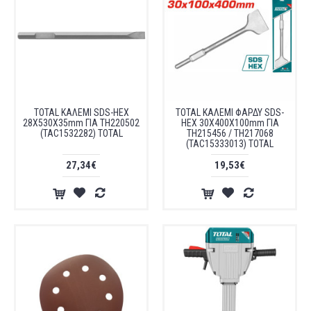
TOTAL ΚΑΛΕΜΙ SDS-HEX
TOTAL ΚΑΛΕΜΙ ΦΑΡΔΥ SDS-
28X530X35mm ΓΙΑ TH220502
HEX 30Χ400Χ100mm ΓΙΑ
(TAC1532282) TOTAL
TH215456 / TH217068
(TAC15333013) TOTAL
27,34€
19,53€