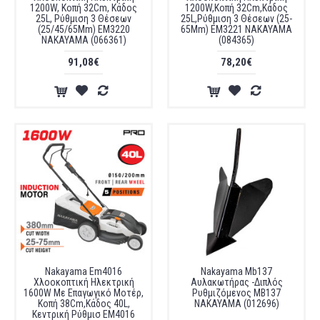
1200W, Κοπή 32Cm, Κάδος
1200W,Κοπή 32Cm,Κάδος
25L, Ρύθμιση 3 Θέσεων
25L,Ρύθμιση 3 Θέσεων (25-
(25/45/65Mm) EM3220
65Mm) EM3221 NAKAYAMA
NAKAYAMA (066361)
(084365)
91,08€
78,20€
Nakayama Em4016
Nakayama Mb137
Χλοοκοπτική Ηλεκτρική
Αυλακωτήρας -Διπλός
1600W Με Επαγωγικό Μοτέρ,
Ρυθμιζόμενος MB137
Κοπή 38Cm,Κάδος 40L,
NAKAYAMA (012696)
Κεντρική Ρύθμισ EM4016