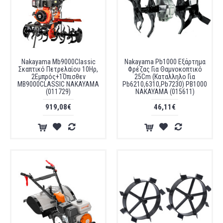
Nakayama Mb9000Classic
Nakayama Pb1000 Εξάρτημα
Σκαπτικό Πετρελαίου 10Ηρ,
Φρέζας Για Θαμνοκοπτικό
2Εμπρός+1Όπισθεν
25Cm (Καταλληλο Για
MB9000CLASSIC NAKAYAMA
Pb6210,6310,Pb7230) PB1000
(011729)
NAKAYAMA (015611)
919,08€
46,11€