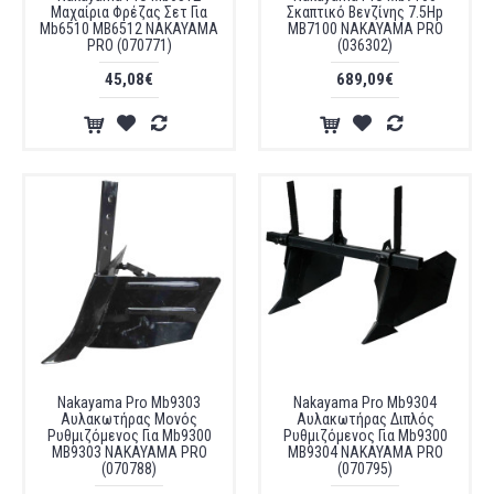
Μαχαίρια Φρέζας Σετ Για
Σκαπτικό Βενζίνης 7.5Hp
Mb6510 MB6512 NAKAYAMA
MB7100 NAKAYAMA PRO
PRO (070771)
(036302)
45,08€
689,09€
Nakayama Pro Mb9303
Nakayama Pro Mb9304
Αυλακωτήρας Μονός
Αυλακωτήρας Διπλός
Ρυθμιζόμενος Για Mb9300
Ρυθμιζόμενος Για Mb9300
MB9303 NAKAYAMA PRO
MB9304 NAKAYAMA PRO
(070788)
(070795)