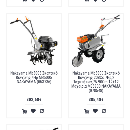
Nakayama Mb5005 Σκαπτικό
Nakayama Mb5800 Σκαπτικό
Βενζίνης 4Ηρ MB5005
Βενζίνης 208Cc.7Hp,2
NAKAYAMA (053736)
Ταχυτήτων,75-90Cm,12+12
Μαχαίρια MB5800 NAKAYAMA
(078548)
302,68€
385,48€