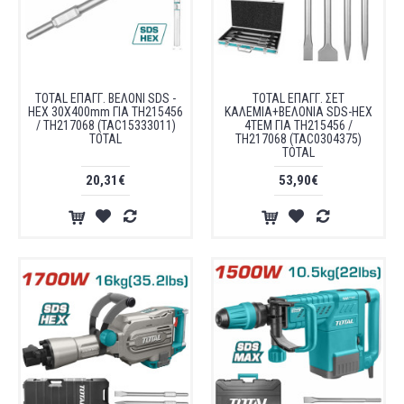
TOTAL ΕΠΑΓΓ. ΒΕΛΟΝΙ SDS -
TOTAL ΕΠΑΓΓ. ΣΕΤ
HEX 30X400mm ΓΙΑ TH215456
ΚΑΛΕΜΙΑ+ΒΕΛΟΝΙΑ SDS-HEX
/ TH217068 (TAC15333011)
4ΤΕΜ ΓΙΑ TH215456 /
TOTAL
TH217068 (TAC0304375)
TOTAL
20,31€
53,90€