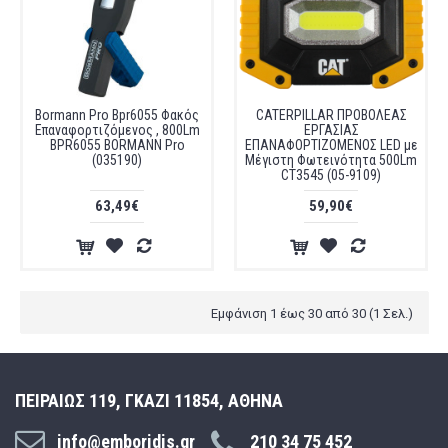
Bormann Pro Bpr6055 Φακός
CATERPILLAR ΠΡΟΒΟΛΕΑΣ
Επαναφορτιζόμενος , 800Lm
ΕΡΓΑΣΙΑΣ
BPR6055 BORMANN Pro
ΕΠΑΝΑΦΟΡΤΙΖΟΜΕΝΟΣ LED με
(035190)
Μέγιστη Φωτεινότητα 500Lm
CT3545 (05-9109)
63,49€
59,90€
Εμφάνιση 1 έως 30 από 30 (1 Σελ.)
ΠΕΙΡΑΙΩΣ 119, ΓΚΑΖΙ 11854, ΑΘΗΝΑ
info@emboridis.gr
210 34 75 452