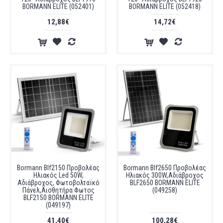
BORMANN ELITE (052401)
BORMANN ELITE (052418)
12,88€
14,72€
Bormann Blf2150 Προβολέας
Bormann Blf2650 Προβολέας
Ηλιακός Led 50W,
Ηλιακός 300W,Αδιάβροχος
Αδιάβροχος, Φωτοβολταϊκό
BLF2650 BORMANN ELITE
Πάνελ,Αισθητήρα Φωτος
(049258)
BLF2150 BORMANN ELITE
(049197)
41,40€
100,28€