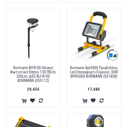
Bormann Blf4100 Ηλιακό
Bormann Bpr5000 Προβολέας
Φωτιστικό Κήπου 13X78Cm,
Led Επαναφορτιζόμενος 30W
200Lm, Ip65 BLF4100
BPR5000 BORMANN (021858)
BORMANN (055112)
29,45€
17,48€