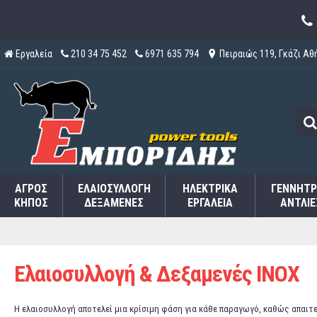
Εργαλεία
210 34 75 452
6971 635 794
Πειραιώς 119, Γκάζι Αθ
ΑΓΡΌΣ
ΕΛΑΙΟΣΥΛΛΟΓΉ
ΗΛΕΚΤΡΙΚΆ
ΓΕΝΝΉΤΡ
ΚΉΠΟΣ
ΔΕΞΑΜΕΝΈΣ
ΕΡΓΑΛΕΊΑ
ΑΝΤΛΊΕ
Ελαιοσυλλογή & Δεξαμενές INOX
Η ελαιοσυλλογή αποτελεί μια κρίσιμη φάση για κάθε παραγωγό, καθώς απαιτ