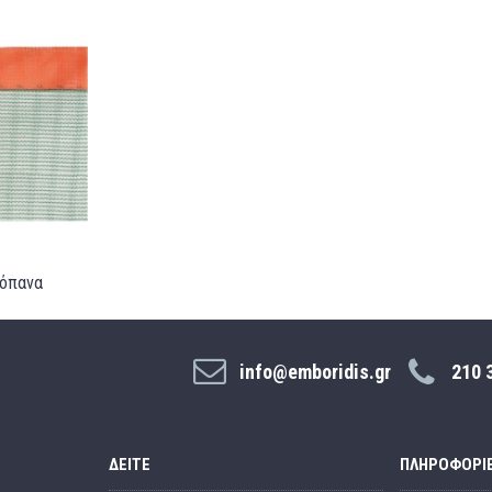
ιόπανα
info@emboridis.gr
210 
ΔΕΊΤΕ
ΠΛΗΡΟΦΟΡΊ