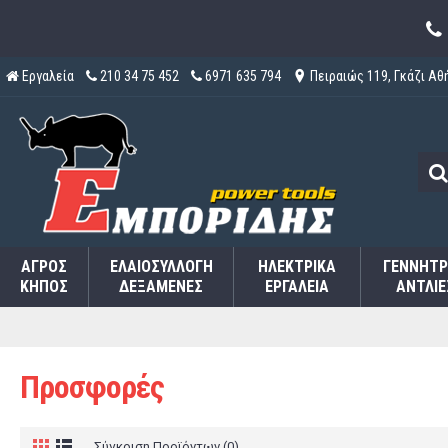
Εργαλεία
210 34 75 452
6971 635 794
Πειραιώς 119, Γκάζι Αθ
ΑΓΡΌΣ
ΕΛΑΙΟΣΥΛΛΟΓΉ
ΗΛΕΚΤΡΙΚΆ
ΓΕΝΝΉΤΡ
ΚΉΠΟΣ
ΔΕΞΑΜΕΝΈΣ
ΕΡΓΑΛΕΊΑ
ΑΝΤΛΊΕ
Προσφορές
Σύγκριση Προϊόντων (0)