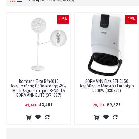
--5%
-15%
Bormann Elite Bfn4015
BORMANN Elite BEH5150
Ανεμιστήρας Ορθοστάσης 45W
Αερόθερμο Μπάνιου Επιτοίχιο
Με Τηλεχειριστήριο BFN4015
2000W (030720)
BORMANN ELITE (071037)
43,40€
59,52€
41,40€
70,00€