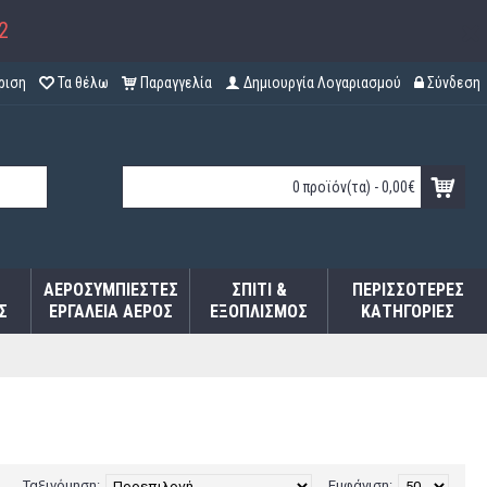
2
ριση
Τα θέλω
Παραγγελία
Δημιουργία Λογαριασμού
Σύνδεση
0 προϊόν(τα) - 0,00€
ΑΕΡΟΣΥΜΠΙΕΣΤΈΣ
ΣΠΊΤΙ &
ΠΕΡΙΣΣΌΤΕΡΕΣ
Σ
ΕΡΓΑΛΕΊΑ ΑΈΡΟΣ
ΕΞΟΠΛΙΣΜΌΣ
ΚΑΤΗΓΟΡΊΕΣ
Ταξινόμηση:
Εμφάνιση: