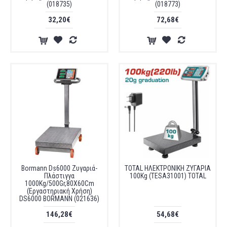
(018735)
(018773)
32,20€
72,68€
Bormann Ds6000 Ζυγαριά-
TOTAL ΗΛΕΚΤΡΟΝΙΚΗ ΖΥΓΑΡΙΑ
Πλάστιγγα
100Kg (TESA31001) TOTAL
1000Kg/500Gr,80X60Cm
(Εργαστηριακή Χρήση)
DS6000 BORMANN (021636)
146,28€
54,68€