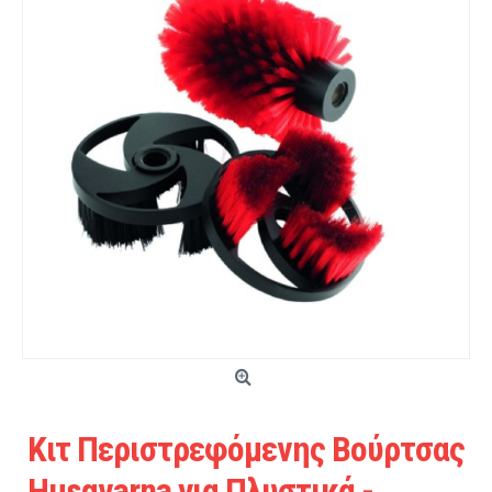
Κιτ Περιστρεφόμενης Βούρτσας
Husqvarna για Πλυστικά -