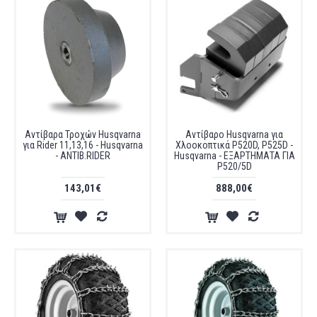
Αντίβαρα Τροχών Husqvarna
Αντίβαρο Husqvarna για
για Rider 11,13,16 - Husqvarna
Χλοοκοπτικά P520D, P525D -
- ΑΝΤΙΒ.RIDER
Husqvarna - ΕΞΑΡΤΗΜΑΤΑ ΓΙΑ
P520/5D
143,01€
888,00€