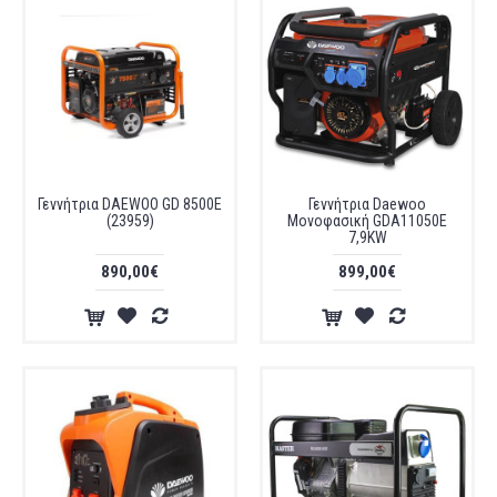
Γεννήτρια DAEWOO GD 8500E
Γεννήτρια Daewoo
(23959)
Μονοφασική GDA11050E
7,9KW
890,00€
899,00€