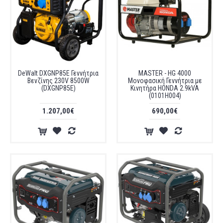
DeWalt DXGNP85E Γεννήτρια
MASTER - HG 4000
Βενζίνης 230V 8500W
Μονοφασική Γεννήτρια με
(DXGNP85E)
Κινητήρα HONDA 2.9kVA
(0101H004)
1.207,00€
690,00€