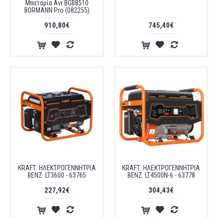
Μπαταρία Avr BGB8510
BORMANN Pro (082255)
910,80€
745,40€
KRAFT: ΗΛΕΚΤΡΟΓΕΝΝΗΤΡΙΑ
KRAFT: ΗΛΕΚΤΡΟΓΕΝΝΗΤΡΙΑ
ΒΕΝΖ. LT3600 - 63765
ΒΕΝΖ. LT4500N-6 - 63778
227,92€
304,43€