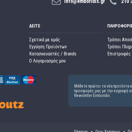
info@emboridis.gr
210 
ΔΕΊΤΕ
ΠΛΗΡΟΦΟΡΊ
Σχετικά με εμάς
Τρόποι Απο
Εγγύηση Προϊόντων
Τρόποι Πλη
Κατασκευαστές / Brands
Επιστροφές 
O Λογαριασμός μου
Μάθετε πρώτοι τα νέα προϊόντα κ
προσφορές μας με την εγγραφή σ
Newsletter Emboridis
Sitemap
Οροι Χρήσεως
Πρ