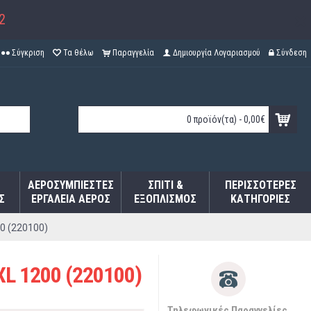
2
Σύγκριση
Τα θέλω
Παραγγελία
Δημιουργία Λογαριασμού
Σύνδεση
0 προϊόν(τα) - 0,00€
ΑΕΡΟΣΥΜΠΙΕΣΤΈΣ
ΣΠΊΤΙ &
ΠΕΡΙΣΣΌΤΕΡΕΣ
Σ
ΕΡΓΑΛΕΊΑ ΑΈΡΟΣ
ΕΞΟΠΛΙΣΜΌΣ
ΚΑΤΗΓΟΡΊΕΣ
0 (220100)
L 1200 (220100)
Τηλεφωνικές Παραγγελίες