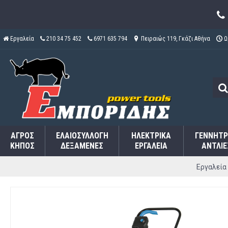
Εργαλεία
210 34 75 452
6971 635 794
Πειραιώς 119, Γκάζι Αθήνα
Ω
ΑΓΡΌΣ
ΕΛΑΙΟΣΥΛΛΟΓΉ
ΗΛΕΚΤΡΙΚΆ
ΓΕΝΝΉΤΡ
ΚΉΠΟΣ
ΔΕΞΑΜΕΝΈΣ
ΕΡΓΑΛΕΊΑ
ΑΝΤΛΊΕ
Εργαλεία