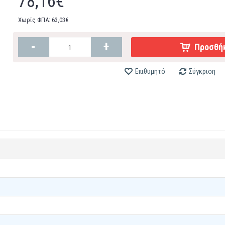
78,16€
Χωρίς ΦΠΑ: 63,03€
-
+
Προσθήκ
Επιθυμητό
Σύγκριση