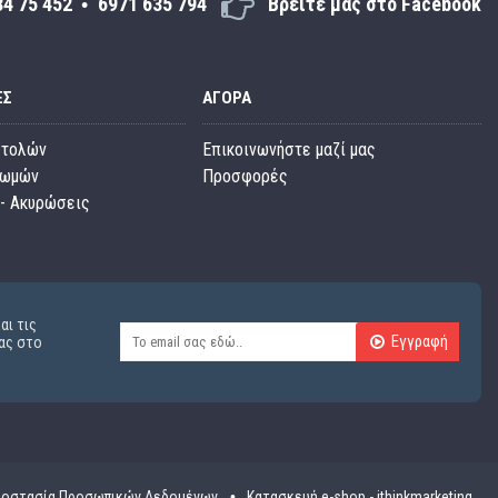
34 75 452
6971 635 794
Βρείτε μας στο Facebook
ΕΣ
ΑΓΟΡΆ
στολών
Επικοινωνήστε μαζί μας
ρωμών
Προσφορές
- Ακυρώσεις
αι τις
Εγγραφή
ας στο
οστασία Προσωπικών Δεδομένων
Κατασκευή e-shop - ithinkmarketing