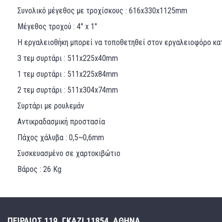
Συνολικό μέγεθος με τροχίσκους : 616x330x1125mm
Μέγεθος τροχού : 4" x 1"
Η εργαλειοθήκη μπορεί να τοποθετηθεί στον εργαλειοφόρο κα
3 τεμ συρτάρι : 511x225x40mm
1 τεμ συρτάρι : 511x225x84mm
2 τεμ συρτάρι : 511x304x74mm
Συρτάρι με ρουλεμάν
Αντικραδασμική προστασία
Πάχος χάλυβα : 0,5~0,6mm
Συσκευασμένο σε χαρτοκιβώτιο
Βάρος : 26 Kg
ΠΕΙΡΑΙΩΣ 119, ΓΚΑΖΙ 11854, ΑΘΗΝΑ