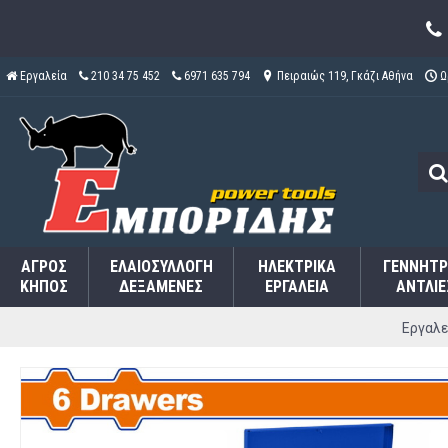
Εργαλεία
210 34 75 452
6971 635 794
Πειραιώς 119, Γκάζι Αθήνα
Ω
ΑΓΡΌΣ
ΕΛΑΙΟΣΥΛΛΟΓΉ
ΗΛΕΚΤΡΙΚΆ
ΓΕΝΝΉΤΡ
ΚΉΠΟΣ
ΔΕΞΑΜΕΝΈΣ
ΕΡΓΑΛΕΊΑ
ΑΝΤΛΊΕ
Εργαλε