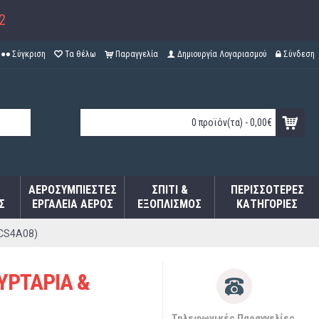
2
Σύγκριση
Τα θέλω
Παραγγελία
Δημιουργία Λογαριασμού
Σύνδεση
0 προϊόν(τα) - 0,00€
ΑΕΡΟΣΥΜΠΙΕΣΤΈΣ
ΣΠΊΤΙ &
ΠΕΡΙΣΣΌΤΕΡΕΣ
Σ
ΕΡΓΑΛΕΊΑ ΑΈΡΟΣ
ΕΞΟΠΛΙΣΜΌΣ
ΚΑΤΗΓΟΡΊΕΣ
CS4A08)
ΥΡΤΑΡΙΑ &
Τηλεφωνικές Παραγγελίες