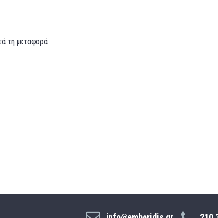
τά τη μεταφορά
info@emboridis.gr
210 