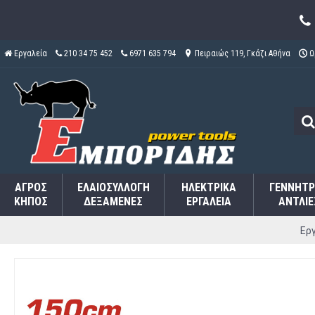
Εργαλεία
210 34 75 452
6971 635 794
Πειραιώς 119, Γκάζι Αθήνα
Ω
ΑΓΡΌΣ
ΕΛΑΙΟΣΥΛΛΟΓΉ
ΗΛΕΚΤΡΙΚΆ
ΓΕΝΝΉΤΡ
ΚΉΠΟΣ
ΔΕΞΑΜΕΝΈΣ
ΕΡΓΑΛΕΊΑ
ΑΝΤΛΊΕ
Ερ