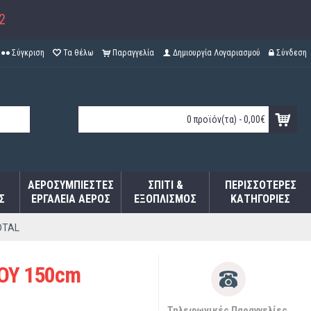
2
Σύγκριση
Τα θέλω
Παραγγελία
Δημιουργία Λογαριασμού
Σύνδεση
0 προϊόν(τα) - 0,00€
ΑΕΡΟΣΥΜΠΙΕΣΤΈΣ
ΣΠΊΤΙ &
ΠΕΡΙΣΣΌΤΕΡΕΣ
Σ
ΕΡΓΑΛΕΊΑ ΑΈΡΟΣ
ΕΞΟΠΛΙΣΜΌΣ
ΚΑΤΗΓΟΡΊΕΣ
OTAL
ΟΥ 150cm
Τηλεφωνικές Παραγγελίες