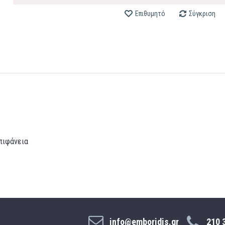
Επιθυμητό
Σύγκριση
πιφάνεια
info@emboridis.gr
210 