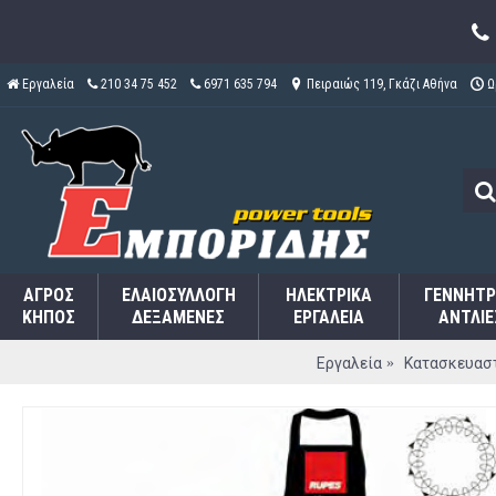
Εργαλεία
210 34 75 452
6971 635 794
Πειραιώς 119, Γκάζι Αθήνα
Ω
ΑΓΡΌΣ
ΕΛΑΙΟΣΥΛΛΟΓΉ
ΗΛΕΚΤΡΙΚΆ
ΓΕΝΝΉΤΡ
ΚΉΠΟΣ
ΔΕΞΑΜΕΝΈΣ
ΕΡΓΑΛΕΊΑ
ΑΝΤΛΊΕ
Εργαλεία
Κατασκευασ