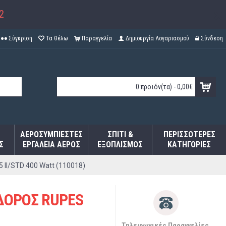
2
Σύγκριση
Τα θέλω
Παραγγελία
Δημιουργία Λογαριασμού
Σύνδεση
0 προϊόν(τα) - 0,00€
ΑΕΡΟΣΥΜΠΙΕΣΤΈΣ
ΣΠΊΤΙ &
ΠΕΡΙΣΣΌΤΕΡΕΣ
Σ
ΕΡΓΑΛΕΊΑ ΑΈΡΟΣ
ΕΞΟΠΛΙΣΜΌΣ
ΚΑΤΗΓΟΡΊΕΣ
I/STD 400 Watt (110018)
ΔΟΡΟΣ RUPES
Τηλεφωνικές Παραγγελίες