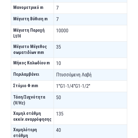
Μανομετρικό m
7
Μέγιστη Βύθιση m
7
Μέγιστη Παροχή
10000
Lt/H
Μέγιστο Μέγεθος
35
σωματιδίων mm
Μήκος Καλωδίου m
10
Περιλαμβάνει
Πτυσσόμενη Λαβή
Στόμιο Φ mm
1''G1-1/4''G1-1/2''
Τάση/Συχνότητα
50
(V/Hz)
Χαμηλ στάθμη
135
εκκίν.αναρρόφησης
Χαμηλότερη
40
στάθμη