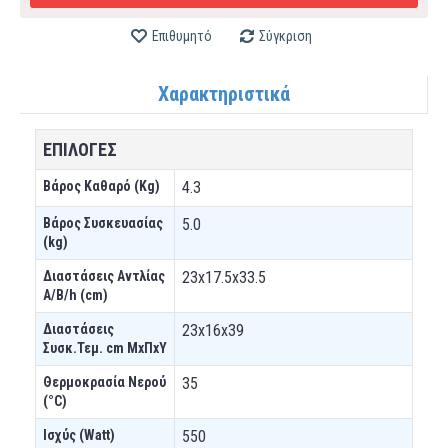
Επιθυμητό
Σύγκριση
Χαρακτηριστικά
ΕΠΙΛΟΓΕΣ
Βάρος Καθαρό (Kg)
4.3
Βάρος Συσκευασίας
5.0
(kg)
Διαστάσεις Αντλίας
23x17.5x33.5
A/B/h (cm)
Διαστάσεις
23x16x39
Συσκ.Τεμ. cm ΜxΠxΥ
Θερμοκρασία Νερού
35
(°C)
Ισχύς (Watt)
550