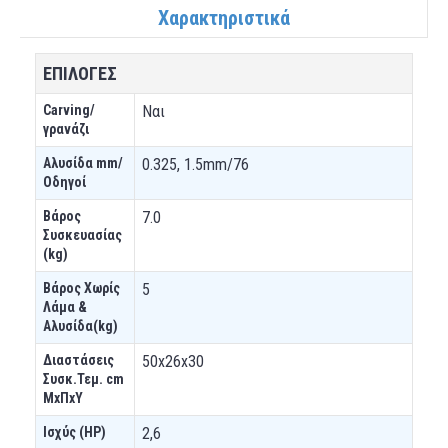
Χαρακτηριστικά
ΕΠΙΛΟΓΕΣ
Carving/
Ναι
γρανάζι
Αλυσίδα mm/
0.325, 1.5mm/76
Οδηγοί
Βάρος
7.0
Συσκευασίας
(kg)
Βάρος Χωρίς
5
Λάμα &
Αλυσίδα(kg)
Διαστάσεις
50x26x30
Συσκ.Τεμ. cm
ΜxΠxΥ
Ισχύς (HP)
2,6