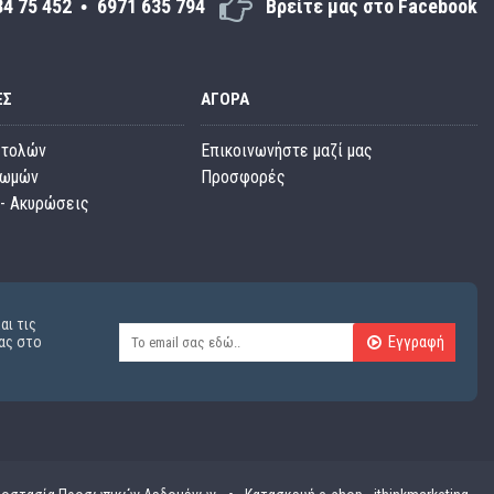
34 75 452
6971 635 794
Βρείτε μας στο Facebook
ΕΣ
ΑΓΟΡΆ
στολών
Επικοινωνήστε μαζί μας
ρωμών
Προσφορές
- Ακυρώσεις
αι τις
Εγγραφή
ας στο