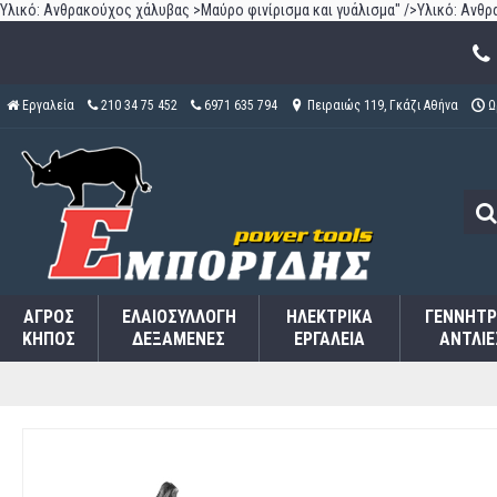
Υλικό: Ανθρακούχος χάλυβας >Μαύρο φινίρισμα και γυάλισμα" />
Υλικό: Ανθρ
Εργαλεία
210 34 75 452
6971 635 794
Πειραιώς 119, Γκάζι Αθήνα
Ω
ΑΓΡΌΣ
ΕΛΑΙΟΣΥΛΛΟΓΉ
ΗΛΕΚΤΡΙΚΆ
ΓΕΝΝΉΤΡ
ΚΉΠΟΣ
ΔΕΞΑΜΕΝΈΣ
ΕΡΓΑΛΕΊΑ
ΑΝΤΛΊΕ