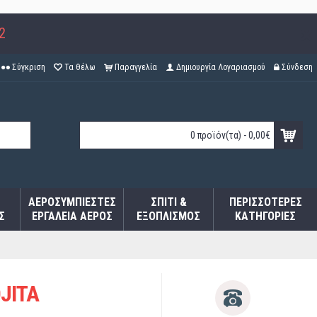
2
Σύγκριση
Τα θέλω
Παραγγελία
Δημιουργία Λογαριασμού
Σύνδεση
0 προϊόν(τα) - 0,00€
ΑΕΡΟΣΥΜΠΙΕΣΤΈΣ
ΣΠΊΤΙ &
ΠΕΡΙΣΣΌΤΕΡΕΣ
Σ
ΕΡΓΑΛΕΊΑ ΑΈΡΟΣ
ΕΞΟΠΛΙΣΜΌΣ
ΚΑΤΗΓΟΡΊΕΣ
OJITA