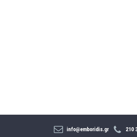
info@emboridis.gr
210 