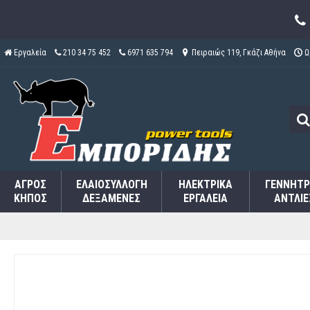
Εργαλεία
210 34 75 452
6971 635 794
Πειραιώς 119, Γκάζι Αθήνα
Ω
ΑΓΡΌΣ
ΕΛΑΙΟΣΥΛΛΟΓΉ
ΗΛΕΚΤΡΙΚΆ
ΓΕΝΝΉΤΡ
ΚΉΠΟΣ
ΔΕΞΑΜΕΝΈΣ
ΕΡΓΑΛΕΊΑ
ΑΝΤΛΊΕ