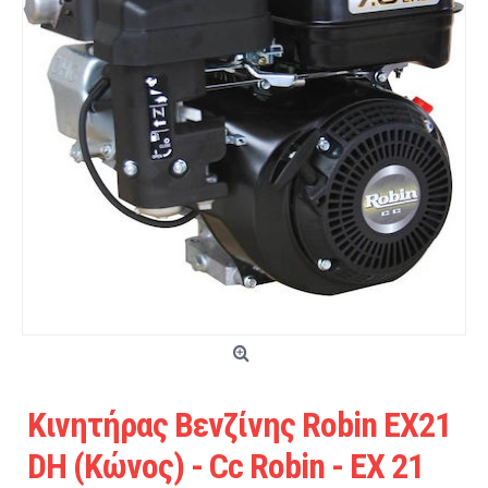
Κινητήρας Βενζίνης Robin EX21
DH (Κώνος) - Cc Robin - EX 21