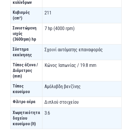
κυλίνδρων
Κυβισμός
211
(cm³)
Συνιστώμενη
7 hp (4000 rpm)
ισχύς
(3600rpm) hp
Σύστημα
Σχοινί αυτόματης επαναφοράς
εκκίνησης
Τύπος άξονα /
Κώνος Ιαπωνίας / 19.8 mm
Διάμετρος
(mm)
Τύπος
Αμόλυβδη βενζίνης
καυσίμου
Φίλτρο αέρα
Διπλού στοιχείου
Χωρητικότητα
3.6
δοχείου
καυσίμου (lt)