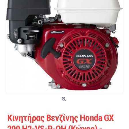
Κινητήρας Βενζίνης Honda GX
200 H2-VS-P-OH (Κώνος) -