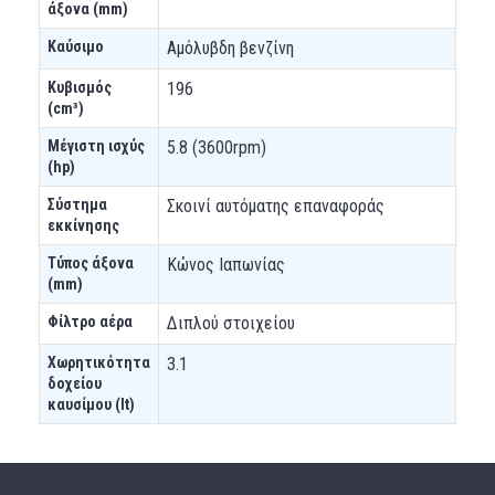
άξονα (mm)
Καύσιμο
Αμόλυβδη βενζίνη
Κυβισμός
196
(cm³)
Μέγιστη ισχύς
5.8 (3600rpm)
(hp)
Σύστημα
Σκοινί αυτόματης επαναφοράς
εκκίνησης
Τύπος άξονα
Κώνος Ιαπωνίας
(mm)
Φίλτρο αέρα
Διπλού στοιχείου
Χωρητικότητα
3.1
δοχείου
καυσίμου (lt)