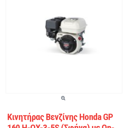
Κινητήρας Βενζίνης Honda GP
160 H-QX-3-5S (Σφήνα) με On-