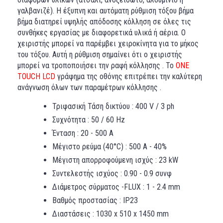
γαλβανιζέ). Η έξυπνη και αυτόματη ρύθμιση τόξου βήμα
βήμα διατηρεί υψηλής απόδοσης κόλληση σε όλες τις
συνθήκες εργασίας με διαφορετικά υλικά ή αέρια. Ο
χειριστής μπορεί να παρέμβει χειροκίνητα για το μήκος
του τόξου. Αυτή η ρύθμιση σημαίνει ότι ο χειριστής
μπορεί να τροποποιήσει την ραφή κόλλησης . Το
ONE
TOUCH LCD
γράφημα της οθόνης επιτρέπει την καλύτερη
ανάγνωση όλων των παραμέτρων κόλλησης .
Τριφασική Τάση δικτύου : 400 V / 3 ph
Συχνότητα : 50 / 60 Hz
Ένταση : 20 - 500 Α
Μέγιστο ρεύμα (40°C) : 500 A - 40%
Μέγιστη απορροφούμενη ισχύς : 23 kW
Συντελεστής ισχύος : 0.90 - 0.9 συνφ
Διάμετρος σύρματος -FLUX : 1 - 2.4 mm
Βαθμός προστασίας : IP23
Διαστάσεις : 1030 x 510 x 1450 mm