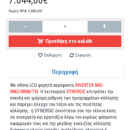
7.044,00€
Χωρίς ΦΠΑ: 5.680,65€
-
+
Προσθήκη στο καλάθι
Επιθυμητό
Σύγκριση
Περιγραφή
Με οθόνη LCD φορητά αερόψυκτα
INVERTER MIG-
MAG/MMA/TIG
. Η λειτουργία
SYNERGIC
επιτρέπει την
εύκολη και γρήγορη ρύθμιση των προγραμμάτων κόλλησης
και παρέχει έλεγχο του τόξου και της ποιότητας
κόλλησης . η SYNERGIC συνίσταται σαν την τέλεια λύση
σε συνεργεία και εργοτάξια λόγω του ευρέως φάσματος
εφαρμογών τους και της μεγάλης ευελιξίας κόλλησης
διαφόρων υλικών (ατσάλι, ανοξείδωτο, αλουμίνιο ή