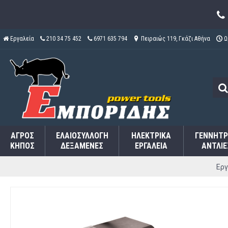
Εργαλεία
210 34 75 452
6971 635 794
Πειραιώς 119, Γκάζι Αθήνα
Ω
ΑΓΡΌΣ
ΕΛΑΙΟΣΥΛΛΟΓΉ
ΗΛΕΚΤΡΙΚΆ
ΓΕΝΝΉΤΡ
ΚΉΠΟΣ
ΔΕΞΑΜΕΝΈΣ
ΕΡΓΑΛΕΊΑ
ΑΝΤΛΊΕ
Εργ