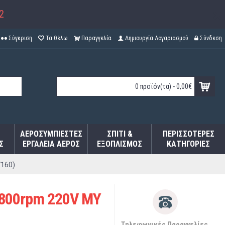
2
Σύγκριση
Τα θέλω
Παραγγελία
Δημιουργία Λογαριασμού
Σύνδεση
0 προϊόν(τα) - 0,00€
ΑΕΡΟΣΥΜΠΙΕΣΤΈΣ
ΣΠΊΤΙ &
ΠΕΡΙΣΣΌΤΕΡΕΣ
Σ
ΕΡΓΑΛΕΊΑ ΑΈΡΟΣ
ΕΞΟΠΛΙΣΜΌΣ
ΚΑΤΗΓΟΡΊΕΣ
160)
800rpm 220V MY
Τηλεφωνικές Παραγγελίες