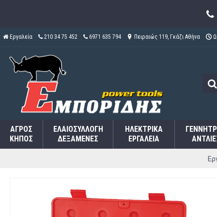
Εργαλεία
210 34 75 452
6971 635 794
Πειραιώς 119, Γκάζι Αθήνα
Ω
ΑΓΡΌΣ
ΕΛΑΙΟΣΥΛΛΟΓΉ
ΗΛΕΚΤΡΙΚΆ
ΓΕΝΝΉΤΡ
ΚΉΠΟΣ
ΔΕΞΑΜΕΝΈΣ
ΕΡΓΑΛΕΊΑ
ΑΝΤΛΊΕ
Ερ