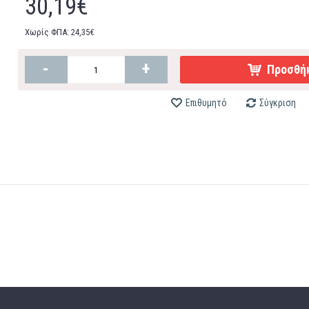
30,19€
Χωρίς ΦΠΑ: 24,35€
-
+
Προσθήκ
Επιθυμητό
Σύγκριση