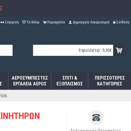
2
Σύγκριση
Τα θέλω
Παραγγελία
Δημιουργία Λογαριασμού
Σύνδεση
0 προϊόν(τα) - 0,00€
ΑΕΡΟΣΥΜΠΙΕΣΤΈΣ
ΣΠΊΤΙ &
ΠΕΡΙΣΣΌΤΕΡΕΣ
Σ
ΕΡΓΑΛΕΊΑ ΑΈΡΟΣ
ΕΞΟΠΛΙΣΜΌΣ
ΚΑΤΗΓΟΡΊΕΣ
1506
ΚΙΝΗΤΗΡΩΝ
Τηλεφωνικές Παραγγελίες