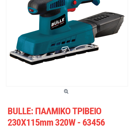
BULLE: ΠΑΛΜΙΚΟ ΤΡΙΒΕΙΟ
230X115mm 320W - 63456