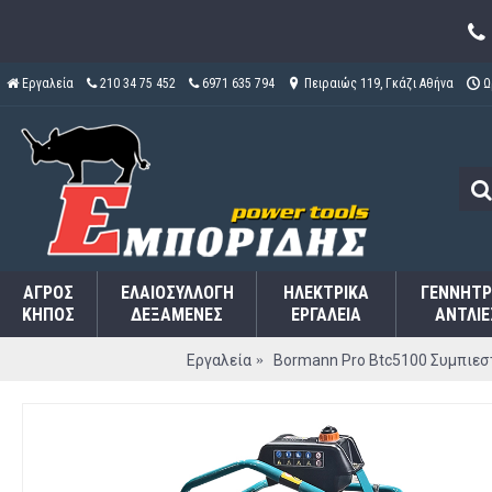
Εργαλεία
210 34 75 452
6971 635 794
Πειραιώς 119, Γκάζι Αθήνα
Ω
ΑΓΡΌΣ
ΕΛΑΙΟΣΥΛΛΟΓΉ
ΗΛΕΚΤΡΙΚΆ
ΓΕΝΝΉΤΡ
ΚΉΠΟΣ
ΔΕΞΑΜΕΝΈΣ
ΕΡΓΑΛΕΊΑ
ΑΝΤΛΊΕ
Εργαλεία
Bormann Pro Btc5100 Συμπιεσ