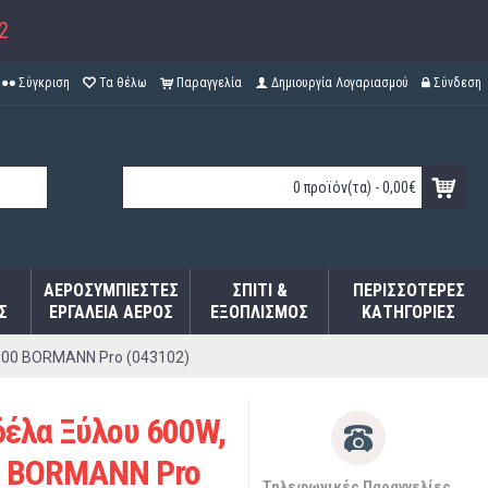
2
Σύγκριση
Τα θέλω
Παραγγελία
Δημιουργία Λογαριασμού
Σύνδεση
0 προϊόν(τα) - 0,00€
ΑΕΡΟΣΥΜΠΙΕΣΤΈΣ
ΣΠΊΤΙ &
ΠΕΡΙΣΣΌΤΕΡΕΣ
Σ
ΕΡΓΑΛΕΊΑ ΑΈΡΟΣ
ΕΞΟΠΛΙΣΜΌΣ
ΚΑΤΗΓΟΡΊΕΣ
600 BORMANN Pro (043102)
έλα Ξύλου 600W,
0 BORMANN Pro
Τηλεφωνικές Παραγγελίες