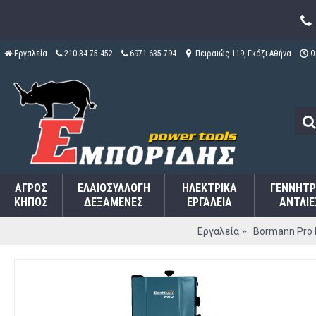
Εργαλεία
210 34 75 452
6971 635 794
Πειραιώς 119, Γκάζι Αθήνα
Ω
ΑΓΡΌΣ
ΕΛΑΙΟΣΥΛΛΟΓΉ
ΗΛΕΚΤΡΙΚΆ
ΓΕΝΝΉΤΡ
ΚΉΠΟΣ
ΔΕΞΑΜΕΝΈΣ
ΕΡΓΑΛΕΊΑ
ΑΝΤΛΊΕ
Εργαλεία
Bormann Pro