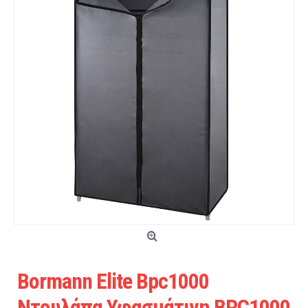
Bormann Elite Bpc1000
Ντουλάπα Υφασμάτινη BPC1000