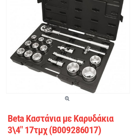
Beta Καστάνια με Καρυδάκια
3\4" 17τμχ (B009286017)