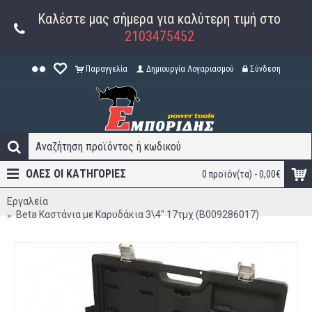
Καλέστε μας σήμερα για καλύτερη τιμή στο
2103475452
Παραγγελία
Δημιουργία Λογαριασμού
Σύνδεση
ΟΛΕΣ ΟΙ ΚΑΤΗΓΟΡΊΕΣ
0 προϊόν(τα) - 0,00€
Εργαλεία
Beta Καστάνια με Καρυδάκια 3\4" 17τμχ (B009286017)