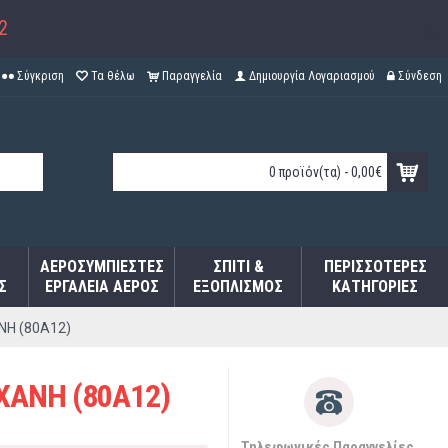
2
Σύγκριση
Τα θέλω
Παραγγελία
Δημιουργία Λογαριασμού
Σύνδεση
0 προϊόν(τα) - 0,00€
ΑΕΡΟΣΥΜΠΙΕΣΤΈΣ
ΣΠΊΤΙ &
ΠΕΡΙΣΣΌΤΕΡΕΣ
Σ
ΕΡΓΑΛΕΊΑ ΑΈΡΟΣ
ΕΞΟΠΛΙΣΜΌΣ
ΚΑΤΗΓΟΡΊΕΣ
NH (80A12)
XANH (80A12)
Τηλεφωνικές Παραγγελίες