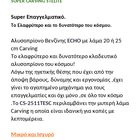
SUPER CARVING STELITE
Super Επαγγελματικό.
To
Eλαφρύτερο
 και το δυνατότερο του κόσμου.
Αλυσοπρίονο Βενζίνης 
ECHO
με λάμα 20 ή 25 
cm Carving 
Το ελαφρύτερο και δυνατότερο κλαδευτικό 
αλυσοπρίονο του κόσμου!
Λόγω της ηγετικής θέσης που έχει από την 
άποψη βάρους, δύναμης και εργονομίας ,έχει 
γίνει το αγαπημένο μηχάνημα για τους 
επαγγελματίες και όχι μόνο ,σε όλο τον κόσμο 
.Το 
CS-2511TESC
 περιλαμβάνει την μυτερή λάμα 
Carving η οποία είναι ιδανική για κοπές με 
λεπτομέρεια.
Μικρό και Ισχυρό