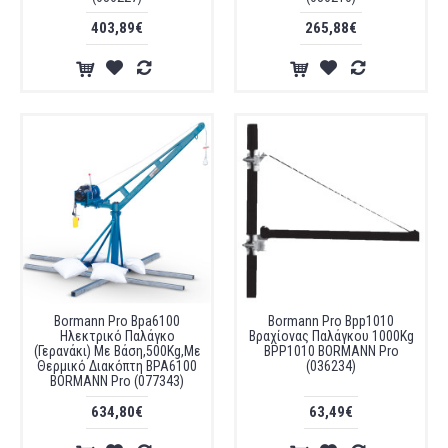
403,89€
265,88€
Bormann Pro Bpa6100
Bormann Pro Bpp1010
Ηλεκτρικό Παλάγκο
Βραχίονας Παλάγκου 1000Kg
(Γερανάκι) Με Βάση,500Kg,Με
BPP1010 BORMANN Pro
Θερμικό Διακόπτη BPA6100
(036234)
BORMANN Pro (077343)
634,80€
63,49€