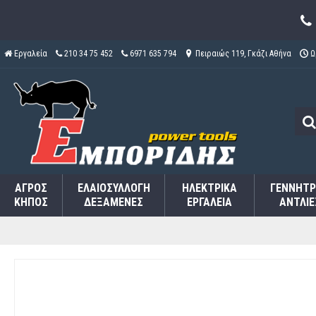
Εργαλεία
210 34 75 452
6971 635 794
Πειραιώς 119, Γκάζι Αθήνα
Ω
ΑΓΡΌΣ
ΕΛΑΙΟΣΥΛΛΟΓΉ
ΗΛΕΚΤΡΙΚΆ
ΓΕΝΝΉΤΡ
ΚΉΠΟΣ
ΔΕΞΑΜΕΝΈΣ
ΕΡΓΑΛΕΊΑ
ΑΝΤΛΊΕ