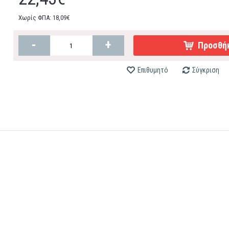
Χωρίς ΦΠΑ: 18,09€
-
+
Προσθήκ
Επιθυμητό
Σύγκριση