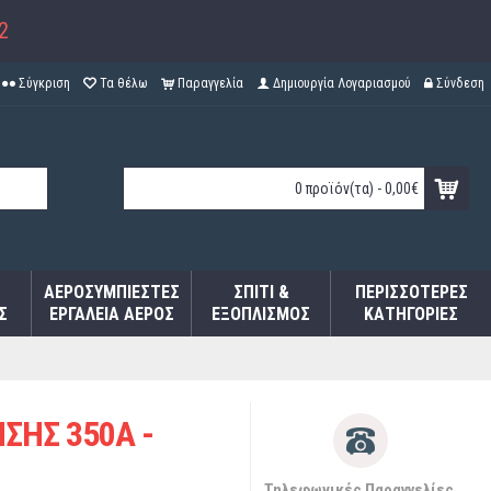
2
Σύγκριση
Τα θέλω
Παραγγελία
Δημιουργία Λογαριασμού
Σύνδεση
0 προϊόν(τα) - 0,00€
ΑΕΡΟΣΥΜΠΙΕΣΤΈΣ
ΣΠΊΤΙ &
ΠΕΡΙΣΣΌΤΕΡΕΣ
Σ
ΕΡΓΑΛΕΊΑ ΑΈΡΟΣ
ΕΞΟΠΛΙΣΜΌΣ
ΚΑΤΗΓΟΡΊΕΣ
ΣΗΣ 350Α -
Τηλεφωνικές Παραγγελίες