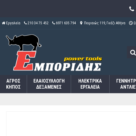
Εργαλεία
210 34 75 452
6971 635 794
Πειραιώς 119, Γκάζι Αθήνα
Ω
ΑΓΡΌΣ
ΕΛΑΙΟΣΥΛΛΟΓΉ
ΗΛΕΚΤΡΙΚΆ
ΓΕΝΝΉΤΡ
ΚΉΠΟΣ
ΔΕΞΑΜΕΝΈΣ
ΕΡΓΑΛΕΊΑ
ΑΝΤΛΊΕ