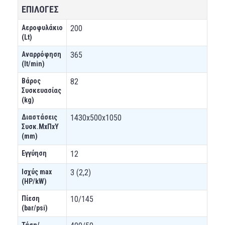
ΕΠΙΛΟΓΕΣ
Αεροφυλάκιο
200
(Lt)
Αναρρόφηση
365
(lt/min)
Βάρος
82
Συσκευασίας
(kg)
Διαστάσεις
1430x500x1050
Συσκ.ΜxΠxΥ
(mm)
Εγγύηση
12
Ισχύς max
3 (2,2)
(HP/kW)
Πίεση
10/145
(bar/psi)
Τάση/