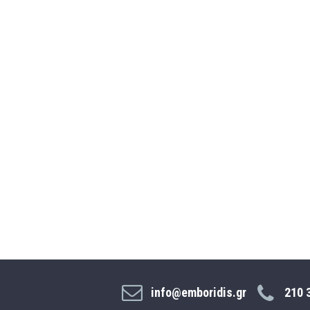
info@emboridis.gr
210 