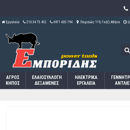
Εργαλεία
210 34 75 452
6971 635 794
Πειραιώς 119, Γκάζι Αθήνα
Ω
ΑΓΡΌΣ
ΕΛΑΙΟΣΥΛΛΟΓΉ
ΗΛΕΚΤΡΙΚΆ
ΓΕΝΝΉΤΡ
ΚΉΠΟΣ
ΔΕΞΑΜΕΝΈΣ
ΕΡΓΑΛΕΊΑ
ΑΝΤΛΊΕ