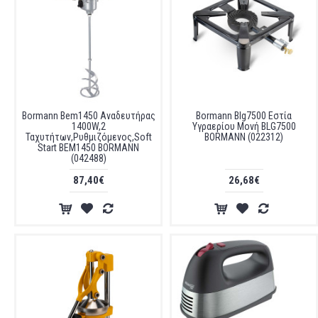
Bormann Bem1450 Αναδευτήρας
Bormann Blg7500 Εστία
1400W,2
Υγραερίου Μονή BLG7500
Ταχυτήτων,Ρυθμιζόμενος,Soft
BORMANN (022312)
Start BEM1450 BORMANN
(042488)
87,40€
26,68€