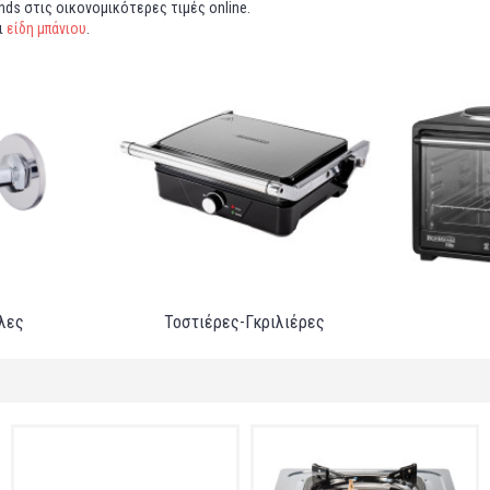
nds στις οικονομικότερες τιμές online.
ι
είδη μπάνιου
.
λες
Τοστιέρες-Γκριλιέρες