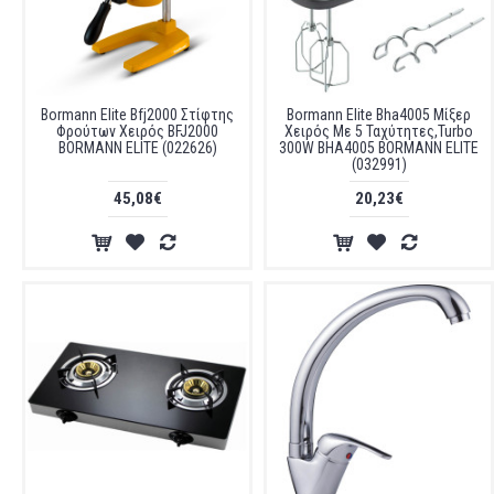
Bormann Elite Bfj2000 Στίφτης
Bormann Elite Bha4005 Μίξερ
Φρούτων Χειρός BFJ2000
Χειρός Με 5 Ταχύτητες,Turbo
BORMANN ELITE (022626)
300W BHA4005 BORMANN ELITE
(032991)
45,08€
20,23€