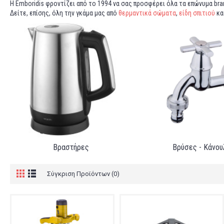
Η Em
b
oridis φροντίζει από το 1994 να σας προσφέρει όλα τα επώνυμα bra
Δείτε, επίσης, όλη την γκάμα μας από
θερμαντικά σώματα
,
είδη σπιτιού
κα
Βραστήρες
Βρύσες - Κάνου
Σύγκριση Προϊόντων (0)