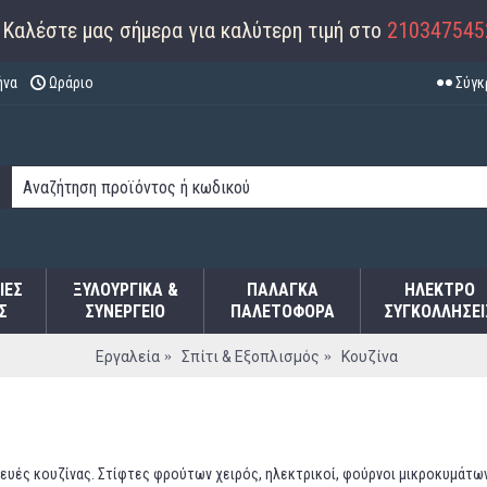
Καλέστε μας σήμερα για καλύτερη τιμή στο
210347545
ήνα
Ωράριο
Σύγκ
ΙΕΣ
ΞΥΛΟΥΡΓΙΚΑ &
ΠΑΛΆΓΚΑ
ΗΛΕΚΤΡΟ
Σ
ΣΥΝΕΡΓΕΙΟ
ΠΑΛΕΤΟΦΌΡΑ
ΣΥΓΚΟΛΛΉΣΕΙ
Εργαλεία
Σπίτι & Εξοπλισμός
Κουζίνα
υές κουζίνας. Στίφτες φρούτων χειρός, ηλεκτρικοί, φούρνοι μικροκυμάτων,