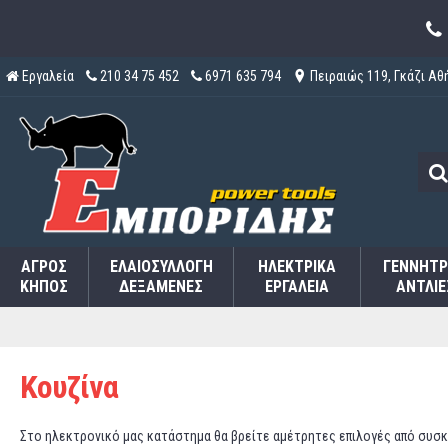
Εργαλεία
210 34 75 452
6971 635 794
Πειραιώς 119, Γκάζι Αθ
ΑΓΡΌΣ
ΕΛΑΙΟΣΥΛΛΟΓΉ
ΗΛΕΚΤΡΙΚΆ
ΓΕΝΝΉΤΡ
ΚΉΠΟΣ
ΔΕΞΑΜΕΝΈΣ
ΕΡΓΑΛΕΊΑ
ΑΝΤΛΊΕ
Κουζίνα
Στο ηλεκτρονικό μας κατάστημα θα βρείτε αμέτρητες επιλογές από συσκε