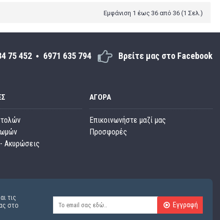
Εμφάνιση 1 έως 36 από 36 (1 Σελ.)
34 75 452
6971 635 794
Βρείτε μας στο Facebook
ΕΣ
ΑΓΟΡΆ
στολών
Επικοινωνήστε μαζί μας
ρωμών
Προσφορές
- Ακυρώσεις
αι τις
Εγγραφή
ας στο