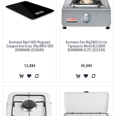
Bormann Bws1000 Ψηφιακή
Bormann Eite Blg2800 Εστία
Ζυγαριά Κουζίνας 5Kg BWS1000
Υγραερίου Μονή BLG2800
BORMANN (025689)
BORMANN ELITE (022343)
12,88€
45,08€