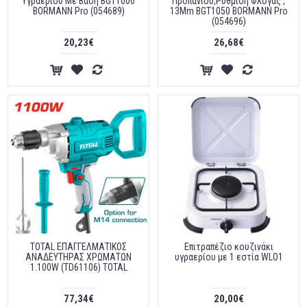
Υγραερίου Με Βάση BGT1000
Προπανίου,Ρύθμιση Φλόγας ,
BORMANN Pro (054689)
13Mm BGT1050 BORMANN Pro
(054696)
20,23€
26,68€
TOTAL ΕΠΑΓΓΕΛΜΑΤΙΚΟΣ
Επιτραπέζιο κουζινάκι
ΑΝΑΔΕΥΤΗΡΑΣ ΧΡΩΜΑΤΩΝ
υγραερίου με 1 εστία WLO1
1.100W (TD61106) TOTAL
77,34€
20,00€