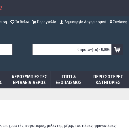
2
ριση
Τα θέλω
Παραγγελία
Δημιουργία Λογαριασμού
Σύνδεση
0 προϊόν(τα) - 0,00€
ΑΕΡΟΣΥΜΠΙΕΣΤΈΣ
ΣΠΊΤΙ &
ΠΕΡΙΣΣΌΤΕΡΕΣ
Σ
ΕΡΓΑΛΕΊΑ ΑΈΡΟΣ
ΕΞΟΠΛΙΣΜΌΣ
ΚΑΤΗΓΟΡΊΕΣ
 αποχυμωτές, καφετιέρες, μπλέντερ, μίξερ, τοστιέρες, φρυγανιέρες!