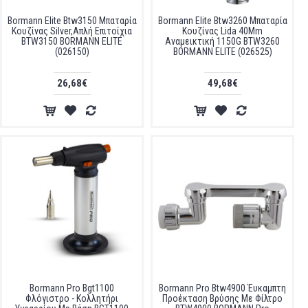
Bormann Elite Btw3150 Μπαταρία
Bormann Elite Btw3260 Μπαταρία
Κουζίνας Silver,Απλή Επιτοίχια
Κουζίνας Lida 40Mm
BTW3150 BORMANN ELITE
Αναμεικτική 1150G BTW3260
(026150)
BORMANN ELITE (026525)
26,68€
49,68€
Bormann Pro Bgt1100
Bormann Pro Btw4900 Έυκαμπτη
Φλόγιστρο - Κολλητήρι
Προέκταση Βρύσης Με Φίλτρο