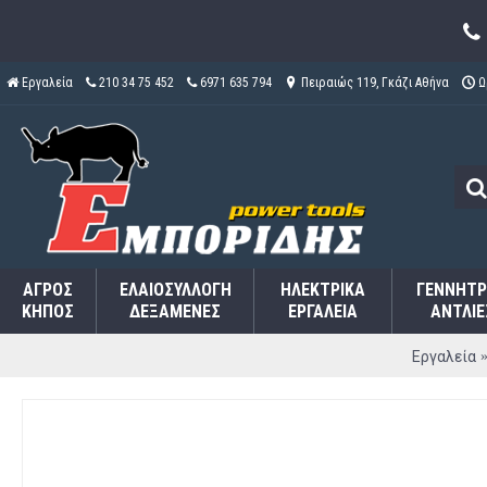
Εργαλεία
210 34 75 452
6971 635 794
Πειραιώς 119, Γκάζι Αθήνα
Ω
ΑΓΡΌΣ
ΕΛΑΙΟΣΥΛΛΟΓΉ
ΗΛΕΚΤΡΙΚΆ
ΓΕΝΝΉΤΡ
ΚΉΠΟΣ
ΔΕΞΑΜΕΝΈΣ
ΕΡΓΑΛΕΊΑ
ΑΝΤΛΊΕ
Εργαλεία