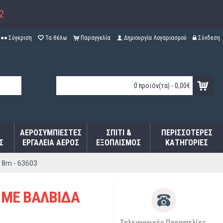
2
Σύγκριση
Τα θέλω
Παραγγελία
Δημιουργία Λογαριασμού
Σύνδεση
0 προϊόν(τα) - 0,00€
ΑΕΡΟΣΥΜΠΙΕΣΤΈΣ
ΣΠΊΤΙ &
ΠΕΡΙΣΣΌΤΕΡΕΣ
Σ
ΕΡΓΑΛΕΊΑ ΑΈΡΟΣ
ΕΞΟΠΛΙΣΜΌΣ
ΚΑΤΗΓΟΡΊΕΣ
8m - 63603
ΜΕ ΒΑΛΒΙΔΑ
Τηλεφωνικές Παραγγελίες