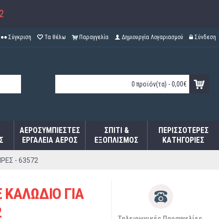
2
Σύγκριση
Τα θέλω
Παραγγελία
Δημιουργία Λογαριασμού
Σύνδεση
0 προϊόν(τα) - 0,00€
ΑΕΡΟΣΥΜΠΙΕΣΤΈΣ
ΣΠΊΤΙ &
ΠΕΡΙΣΣΌΤΕΡΕΣ
Σ
ΕΡΓΑΛΕΊΑ ΑΈΡΟΣ
ΕΞΟΠΛΙΣΜΌΣ
ΚΑΤΗΓΟΡΊΕΣ
ΡΕΣ - 63572
 ΚΑΛΩΔΙΟ ΓΙΑ
2
Τηλεφωνικές Παραγγελίες