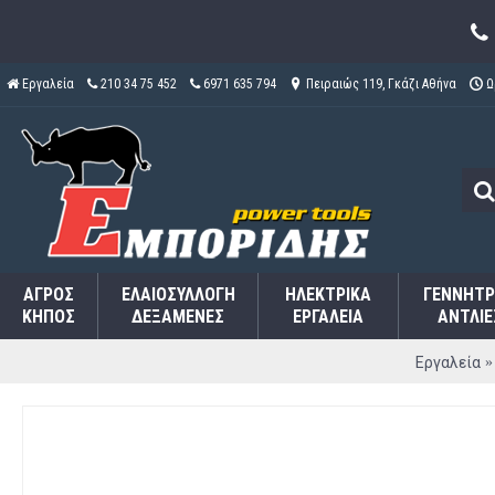
Εργαλεία
210 34 75 452
6971 635 794
Πειραιώς 119, Γκάζι Αθήνα
Ω
ΑΓΡΌΣ
ΕΛΑΙΟΣΥΛΛΟΓΉ
ΗΛΕΚΤΡΙΚΆ
ΓΕΝΝΉΤΡ
ΚΉΠΟΣ
ΔΕΞΑΜΕΝΈΣ
ΕΡΓΑΛΕΊΑ
ΑΝΤΛΊΕ
Εργαλεία