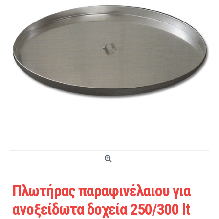
Πλωτήρας παραφινέλαιου για
ανοξείδωτα δοχεία 250/300 lt