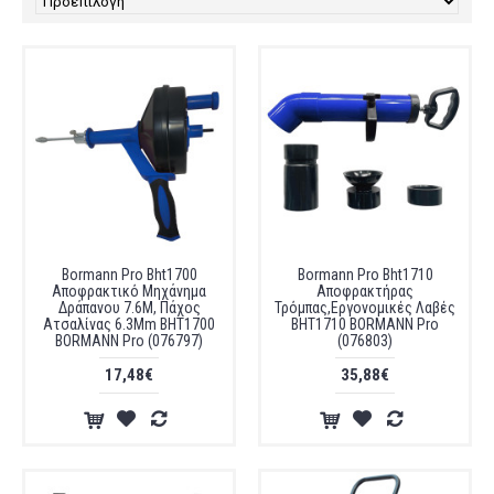
Bormann Pro Bht1700
Bormann Pro Bht1710
Αποφρακτικό Μηχάνημα
Αποφρακτήρας
Δράπανου 7.6M, Πάχος
Τρόμπας,Εργονομικές Λαβές
Ατσαλίνας 6.3Mm BHT1700
BHT1710 BORMANN Pro
BORMANN Pro (076797)
(076803)
17,48€
35,88€