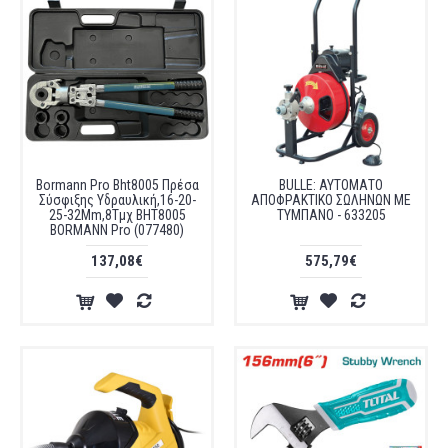
Bormann Pro Bht8005 Πρέσα
BULLE: ΑΥΤΟΜΑΤΟ
Σύσφιξης Υδραυλική,16-20-
ΑΠΟΦΡΑΚΤΙΚΟ ΣΩΛΗΝΩΝ ΜΕ
25-32Mm,8Τμχ BHT8005
ΤΥΜΠΑΝΟ - 633205
BORMANN Pro (077480)
137,08€
575,79€