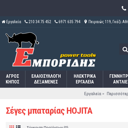
Εργαλεία
210 34 75 452
6971 635 794
Πειραιώς 119, Γκάζι Αθ
ΑΓΡΌΣ
ΕΛΑΙΟΣΥΛΛΟΓΉ
ΗΛΕΚΤΡΙΚΆ
ΓΕΝΝΉΤΡ
ΚΉΠΟΣ
ΔΕΞΑΜΕΝΈΣ
ΕΡΓΑΛΕΊΑ
ΑΝΤΛΊΕ
Εργαλεία
Περισσότερ
Σέγες μπαταρίας HOJITA
Σύγκριση Προϊόντων (0)