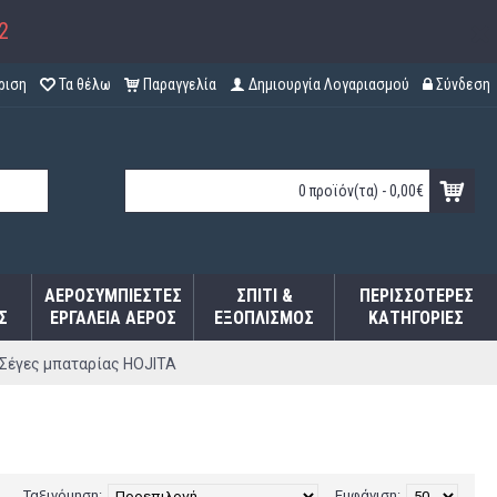
2
ριση
Τα θέλω
Παραγγελία
Δημιουργία Λογαριασμού
Σύνδεση
0 προϊόν(τα) - 0,00€
ΑΕΡΟΣΥΜΠΙΕΣΤΈΣ
ΣΠΊΤΙ &
ΠΕΡΙΣΣΌΤΕΡΕΣ
Σ
ΕΡΓΑΛΕΊΑ ΑΈΡΟΣ
ΕΞΟΠΛΙΣΜΌΣ
ΚΑΤΗΓΟΡΊΕΣ
Σέγες μπαταρίας HOJITA
Ταξινόμηση:
Εμφάνιση: