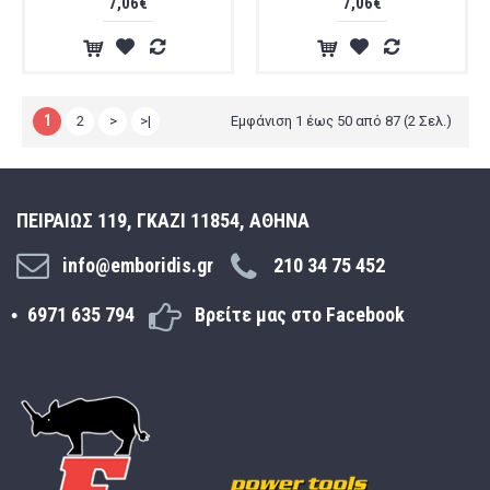
7,06€
7,06€
1
2
>
>|
Εμφάνιση 1 έως 50 από 87 (2 Σελ.)
ΠΕΙΡΑΙΩΣ 119, ΓΚΑΖΙ 11854, ΑΘΗΝΑ
info@emboridis.gr
210 34 75 452
6971 635 794
Βρείτε μας στο Facebook