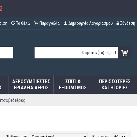
2
ριση
Τα θέλω
Παραγγελία
Δημιουργία Λογαριασμού
Σύνδεση
0 προϊόν(τα) - 0,00€
ΑΕΡΟΣΥΜΠΙΕΣΤΈΣ
ΣΠΊΤΙ &
ΠΕΡΙΣΣΌΤΕΡΕΣ
Σ
ΕΡΓΑΛΕΊΑ ΑΈΡΟΣ
ΕΞΟΠΛΙΣΜΌΣ
ΚΑΤΗΓΟΡΊΕΣ
ατσαβιδιέρες
Ταξινόμηση:
Εμφάνιση: