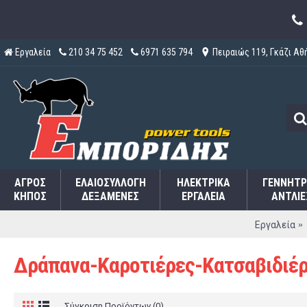
Εργαλεία
210 34 75 452
6971 635 794
Πειραιώς 119, Γκάζι Αθ
ΑΓΡΌΣ
ΕΛΑΙΟΣΥΛΛΟΓΉ
ΗΛΕΚΤΡΙΚΆ
ΓΕΝΝΉΤΡ
ΚΉΠΟΣ
ΔΕΞΑΜΕΝΈΣ
ΕΡΓΑΛΕΊΑ
ΑΝΤΛΊΕ
Εργαλεία
Δράπανα-Καροτιέρες-Κατσαβιδιέ
Σύγκριση Προϊόντων (0)