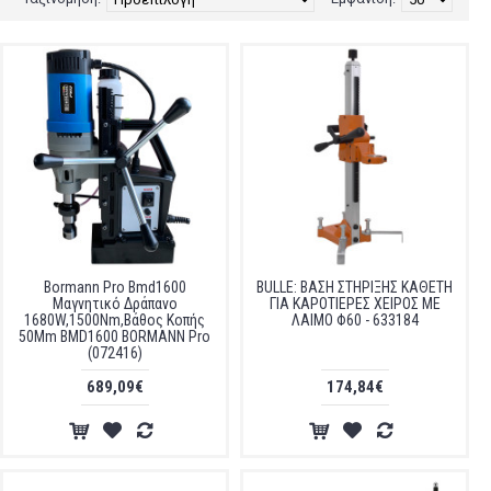
Bormann Pro Bmd1600
BULLE: ΒΑΣΗ ΣΤΗΡΙΞΗΣ ΚΑΘΕΤΗ
Μαγνητικό Δράπανο
ΓΙΑ ΚΑΡΟΤΙΕΡΕΣ ΧΕΙΡΟΣ ΜΕ
1680W,1500Nm,Βάθος Κοπής
ΛΑΙΜΟ Φ60 - 633184
50Mm BMD1600 BORMANN Pro
(072416)
689,09€
174,84€