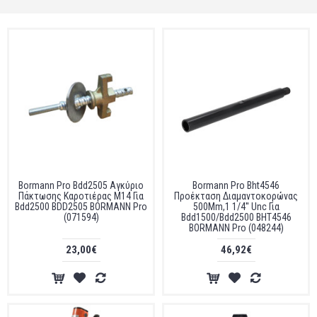
Bormann Pro Bdd2505 Αγκύριο
Bormann Pro Bht4546
Πάκτωσης Καροτιέρας Μ14 Για
Προέκταση Διαμαντοκορώνας
Bdd2500 BDD2505 BORMANN Pro
500Mm,1 1/4'' Unc Για
(071594)
Bdd1500/Bdd2500 BHT4546
BORMANN Pro (048244)
23,00€
46,92€