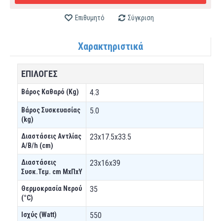
Επιθυμητό
Σύγκριση
Χαρακτηριστικά
ΕΠΙΛΟΓΕΣ
Βάρος Καθαρό (Kg)
4.3
Βάρος Συσκευασίας
5.0
(kg)
Διαστάσεις Αντλίας
23x17.5x33.5
A/B/h (cm)
Διαστάσεις
23x16x39
Συσκ.Τεμ. cm ΜxΠxΥ
Θερμοκρασία Νερού
35
(°C)
Ισχύς (Watt)
550