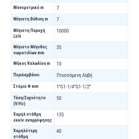
Μανομετρικό m
7
Μέγιστη Βύθιση m
7
Μέγιστη Παροχή
10000
Lt/H
Μέγιστο Μέγεθος
35
σωματιδίων mm
Μήκος Καλωδίου m
10
Περιλαμβάνει
Πτυσσόμενη Λαβή
Στόμιο Φ mm
1''G1-1/4''G1-1/2''
Τάση/Συχνότητα
50
(V/Hz)
Χαμηλ στάθμη
135
εκκίν.αναρρόφησης
Χαμηλότερη
40
στάθμη