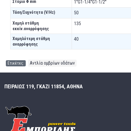
Στόμιο Φ mm
1''G1-1/4''G1-1/2''
Τάση/Συχνότητα (V/Hz)
50
Χαμηλ στάθμη
135
εκκίν.αναρρόφησης
Χαμηλότερη στάθμη
40
αναρρόφησης
Αντλία ομβρίων υδάτων
Ετικέτες:
ΠΕΙΡΑΙΩΣ 119, ΓΚΑΖΙ 11854, ΑΘΗΝΑ