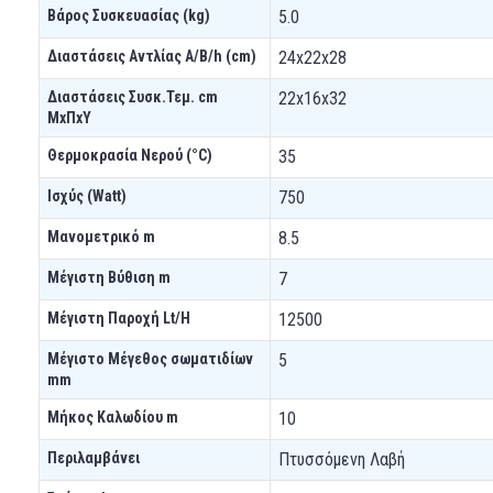
Βάρος Συσκευασίας (kg)
5.0
Διαστάσεις Αντλίας A/B/h (cm)
24x22x28
Διαστάσεις Συσκ.Τεμ. cm
22x16x32
ΜxΠxΥ
Θερμοκρασία Νερού (°C)
35
Ισχύς (Watt)
750
Μανομετρικό m
8.5
Μέγιστη Βύθιση m
7
Μέγιστη Παροχή Lt/H
12500
Μέγιστο Μέγεθος σωματιδίων
5
mm
Μήκος Καλωδίου m
10
Περιλαμβάνει
Πτυσσόμενη Λαβή