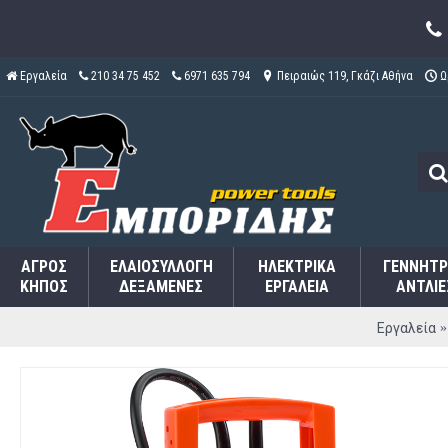
Εργαλεία
210 34 75 452
6971 635 794
Πειραιώς 119, Γκάζι Αθήνα
Ω
ΑΓΡΌΣ
ΕΛΑΙΟΣΥΛΛΟΓΉ
ΗΛΕΚΤΡΙΚΆ
ΓΕΝΝΉΤΡ
ΚΉΠΟΣ
ΔΕΞΑΜΕΝΈΣ
ΕΡΓΑΛΕΊΑ
ΑΝΤΛΊΕ
Εργαλεία