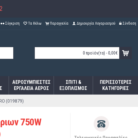
2
Σύγκριση
Τα θέλω
Παραγγελία
Δημιουργία Λογαριασμού
Σύνδεση
0 προϊόν(τα) - 0,00€
ΑΕΡΟΣΥΜΠΙΕΣΤΈΣ
ΣΠΊΤΙ &
ΠΕΡΙΣΣΌΤΕΡΕΣ
Σ
ΕΡΓΑΛΕΊΑ ΑΈΡΟΣ
ΕΞΟΠΛΙΣΜΌΣ
ΚΑΤΗΓΟΡΊΕΣ
RO (019879)
βριων 750W
)
Τηλεφωνικές Παραγγελίες