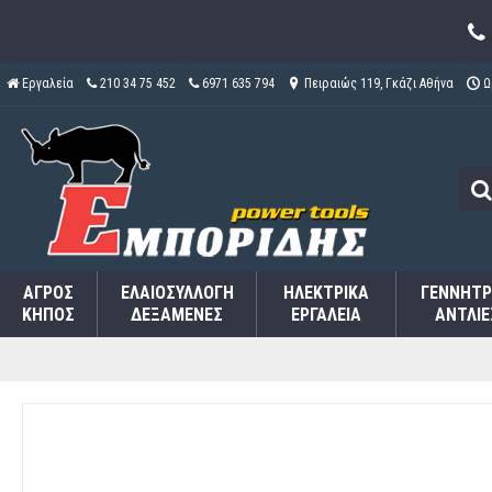
Εργαλεία
210 34 75 452
6971 635 794
Πειραιώς 119, Γκάζι Αθήνα
Ω
ΑΓΡΌΣ
ΕΛΑΙΟΣΥΛΛΟΓΉ
ΗΛΕΚΤΡΙΚΆ
ΓΕΝΝΉΤΡ
ΚΉΠΟΣ
ΔΕΞΑΜΕΝΈΣ
ΕΡΓΑΛΕΊΑ
ΑΝΤΛΊΕ