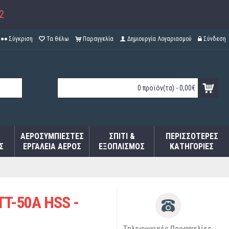
2
Σύγκριση
Τα θέλω
Παραγγελία
Δημιουργία Λογαριασμού
Σύνδεση
0 προϊόν(τα) - 0,00€
ΑΕΡΟΣΥΜΠΙΕΣΤΈΣ
ΣΠΊΤΙ &
ΠΕΡΙΣΣΌΤΕΡΕΣ
Σ
ΕΡΓΑΛΕΊΑ ΑΈΡΟΣ
ΕΞΟΠΛΙΣΜΌΣ
ΚΑΤΗΓΟΡΊΕΣ
TT-50A HSS -
Τηλεφωνικές Παραγγελίες