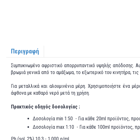
Περιγραφή
Συμπυκνωμένο αφριστικό απορρυπαντικό υψηλής απόδοσης. Αφα
βρωμιά γενικά από το αμάξωμα, το εξωτερικό του κινητήρα, τις
Για μεταλλικά και αλουμινένια μέρη. Χρησιμοποιήστε ένα μέ
άφθονα με καθαρό νερό μετά τη χρήση.
Πρακτικός οδηγός δοσολογίας :
Δοσολογία min 1:50 - Για κάθε 20ml προϊόντος, προ
Δοσολογία max 1:10 - Για κάθε 100ml προϊόντος, π
Ph (sol. 2%) 10,3 - 1.000 g/ml