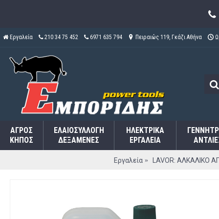
Εργαλεία
210 34 75 452
6971 635 794
Πειραιώς 119, Γκάζι Αθήνα
Ω
ΑΓΡΌΣ
ΕΛΑΙΟΣΥΛΛΟΓΉ
ΗΛΕΚΤΡΙΚΆ
ΓΕΝΝΉΤΡ
ΚΉΠΟΣ
ΔΕΞΑΜΕΝΈΣ
ΕΡΓΑΛΕΊΑ
ΑΝΤΛΊΕ
Εργαλεία
LAVOR: ΑΛΚΑΛΙΚΟ Α