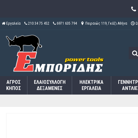
Εργαλεία
210 34 75 452
6971 635 794
Πειραιώς 119, Γκάζι Αθήνα
Ω
ΑΓΡΌΣ
ΕΛΑΙΟΣΥΛΛΟΓΉ
ΗΛΕΚΤΡΙΚΆ
ΓΕΝΝΉΤΡ
ΚΉΠΟΣ
ΔΕΞΑΜΕΝΈΣ
ΕΡΓΑΛΕΊΑ
ΑΝΤΛΊΕ