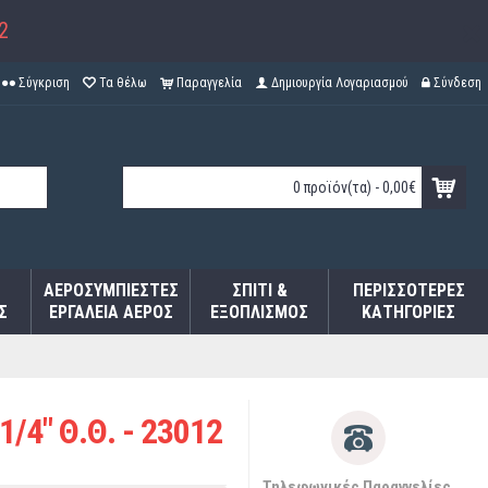
2
Σύγκριση
Τα θέλω
Παραγγελία
Δημιουργία Λογαριασμού
Σύνδεση
0 προϊόν(τα) - 0,00€
ΑΕΡΟΣΥΜΠΙΕΣΤΈΣ
ΣΠΊΤΙ &
ΠΕΡΙΣΣΌΤΕΡΕΣ
Σ
ΕΡΓΑΛΕΊΑ ΑΈΡΟΣ
ΕΞΟΠΛΙΣΜΌΣ
ΚΑΤΗΓΟΡΊΕΣ
/4" Θ.Θ. - 23012
Τηλεφωνικές Παραγγελίες