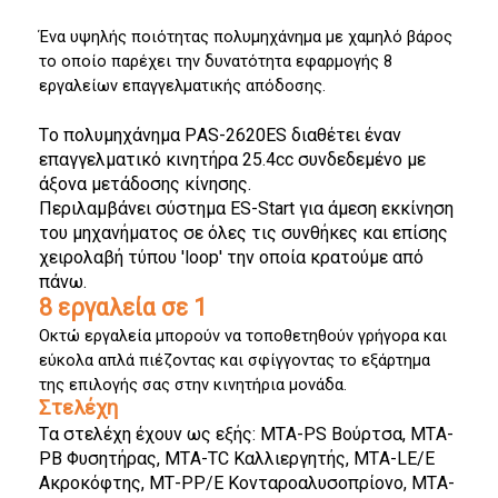
Ένα υψηλής ποιότητας πολυμηχάνημα με χαμηλό βάρος 
το οποίο παρέχει την δυνατότητα εφαρμογής 8 
εργαλείων επαγγελματικής απόδοσης.
Το πολυμηχάνημα PAS-2620ES διαθέτει έναν 
επαγγελματικό κινητήρα 25.4cc συνδεδεμένο με 
άξονα μετάδοσης κίνησης.
Περιλαμβάνει σύστημα ES-
Start
 για άμεση εκκίνηση 
του μηχανήματος σε όλες τις συνθήκες και επίσης 
χειρολαβή τύπου '
loop
' την οποία κρατούμε από 
πάνω.
8 εργαλεία σε 1
Οκτώ εργαλεία μπορούν να τοποθετηθούν γρήγορα και 
εύκολα απλά πιέζοντας και σφίγγοντας το εξάρτημα 
της επιλογής σας στην κινητήρια μονάδα.
Στελέχη
Τα στελέχη έχουν ως εξής: MTA-PS Βούρτσα, MTA-
PB Φυσητήρας, MTA-TC Καλλιεργητής, MTA-LE/E 
Ακροκόφτης
, MT-PP/E 
Κονταροαλυσοπρίονο
, MTA-