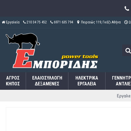
Εργαλεία
210 34 75 452
6971 635 794
Πειραιώς 119, Γκάζι Αθήνα
Ω
ΑΓΡΌΣ
ΕΛΑΙΟΣΥΛΛΟΓΉ
ΗΛΕΚΤΡΙΚΆ
ΓΕΝΝΉΤΡ
ΚΉΠΟΣ
ΔΕΞΑΜΕΝΈΣ
ΕΡΓΑΛΕΊΑ
ΑΝΤΛΊΕ
Εργαλε